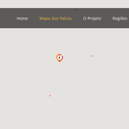
Home
Mapa dos Palcos
O Projeto
Regiões
4