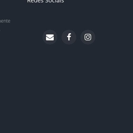
Redes Sociais
mente
.