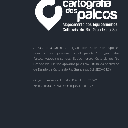
A Plataforma On-line Cartografia dos Palcos e os suportes
para os dados pesquisados pelo projeto “Cartografia dos
Palcos, Mapeamento dos Equipamentos Culturais do Rio
Grande do Sul”, são apoiados pelo Pró-Cultura, da Secretaria
de Estado da Cultura do Rio Grande do Sul (SEDAC RS).
Órgão financiador: Edital SEDACTEL nº 26/2017
*Pró-Cultura RS FAC #juntospelacultura_2*