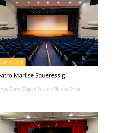
Campo Bom
eatro Marlise Saueressig
mpo Bom - Região Vale do Rio dos Sinos