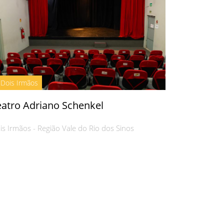
Dois Irmãos
eatro Adriano Schenkel
is Irmãos - Região Vale do Rio dos Sinos