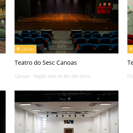
Canoas
Teatro do Sesc Canoas
T
Canoas - Região Vale do Rio dos Sinos
Do