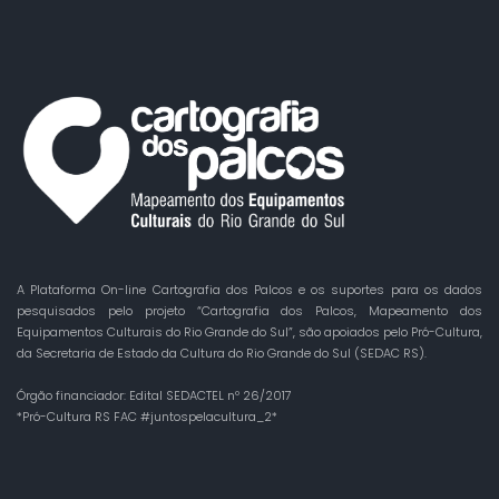
A Plataforma On-line Cartografia dos Palcos e os suportes para os dados
pesquisados pelo projeto “Cartografia dos Palcos, Mapeamento dos
Equipamentos Culturais do Rio Grande do Sul”, são apoiados pelo Pró-Cultura,
da Secretaria de Estado da Cultura do Rio Grande do Sul (SEDAC RS).
Órgão financiador: Edital SEDACTEL nº 26/2017
*Pró-Cultura RS FAC #juntospelacultura_2*